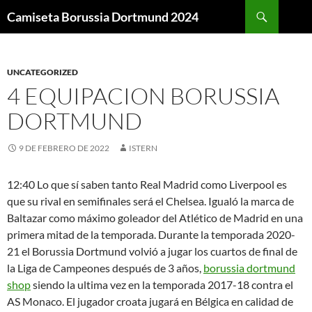
Buscar
Camiseta Borussia Dortmund 2024
SALTAR
AL
CONTENIDO
UNCATEGORIZED
4 EQUIPACION BORUSSIA
DORTMUND
9 DE FEBRERO DE 2022
ISTERN
12:40 Lo que sí saben tanto Real Madrid como Liverpool es
que su rival en semifinales será el Chelsea. Igualó la marca de
Baltazar como máximo goleador del Atlético de Madrid en una
primera mitad de la temporada. Durante la temporada 2020-
21 el Borussia Dortmund volvió a jugar los cuartos de final de
la Liga de Campeones después de 3 años,
borussia dortmund
shop
siendo la ultima vez en la temporada 2017-18 contra el
AS Monaco. El jugador croata jugará en Bélgica en calidad de