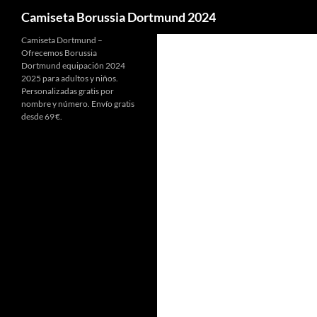
Buscar
Camiseta Borussia Dortmund 2024
Camiseta Dortmund –
Ofrecemos Borussia
Dortmund equipación 2024
2025 para adultos y niños.
Personalizadas gratis por
nombre y número. Envío gratis
desde 69 €.