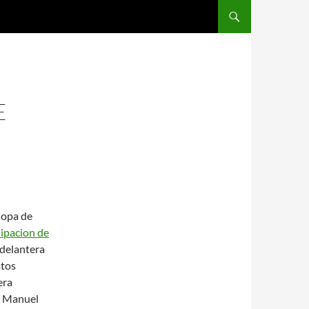
SALTAR AL CONTENIDO
E
Copa de
ipacion de
 delantera
stos
era
an Manuel