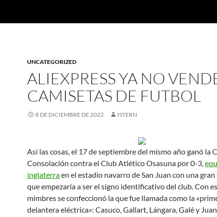
UNCATEGORIZED
ALIEXPRESS YA NO VEND
CAMISETAS DE FUTBOL
8 DE DICIEMBRE DE 2022
ISTERN
Así las cosas, el 17 de septiembre del mismo año ganó la 
Consolación contra el Club Atlético Osasuna por 0-3,
equ
inglaterra
en el estadio navarro de San Juan con una gran
que empezaría a ser el signo identificativo del club. Con e
mimbres se confeccionó la que fue llamada como la «prim
delantera eléctrica»: Casuco, Gallart, Lángara, Galé y Ju