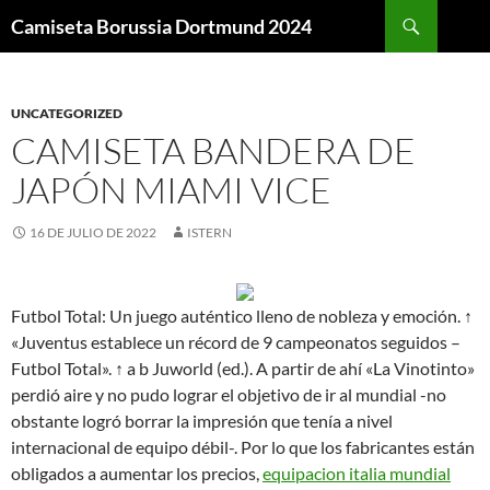
Buscar
Camiseta Borussia Dortmund 2024
SALTAR
AL
CONTENIDO
UNCATEGORIZED
CAMISETA BANDERA DE
JAPÓN MIAMI VICE
16 DE JULIO DE 2022
ISTERN
Futbol Total: Un juego auténtico lleno de nobleza y emoción. ↑
«Juventus establece un récord de 9 campeonatos seguidos –
Futbol Total». ↑ a b Juworld (ed.). A partir de ahí «La Vinotinto»
perdió aire y no pudo lograr el objetivo de ir al mundial -no
obstante logró borrar la impresión que tenía a nivel
internacional de equipo débil-. Por lo que los fabricantes están
obligados a aumentar los precios,
equipacion italia mundial