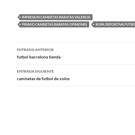
IMPRESION CAMISETAS BARATAS VALENCIA
PRIAKO CAMISETAS BARATAS OPINIONES
ROPA DEPORTIVA FUTB
Navegación
ENTRADA ANTERIOR
de
futbol barcelona tienda
entradas
ENTRADA SIGUIENTE
camisetas de futbol de xolos