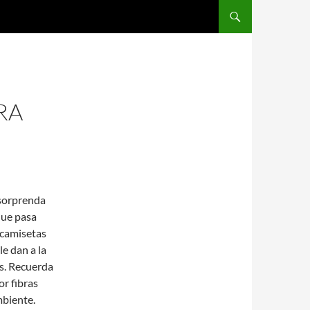
SALTAR AL CONTENIDO
RA
 sorprenda
que pasa
 camisetas
le dan a la
ás. Recuerda
r fibras
mbiente.