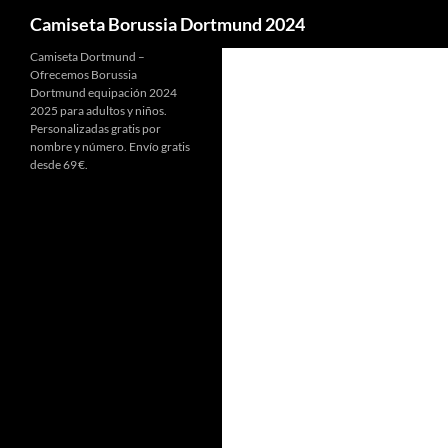
Buscar
Camiseta Borussia Dortmund 2024
Camiseta Dortmund –
Ofrecemos Borussia
Dortmund equipación 2024
2025 para adultos y niños.
Personalizadas gratis por
nombre y número. Envío gratis
desde 69 €.