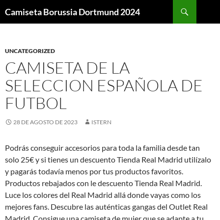
Buscar
Camiseta Borussia Dortmund 2024
SALTAR
AL
CONTENIDO
UNCATEGORIZED
CAMISETA DE LA
SELECCION ESPAÑOLA DE
FUTBOL
28 DE AGOSTO DE 2023
ISTERN
Podrás conseguir accesorios para toda la familia desde tan
solo 25€ y si tienes un descuento Tienda Real Madrid utilízalo
y pagarás todavía menos por tus productos favoritos.
Productos rebajados con le descuento Tienda Real Madrid.
Luce los colores del Real Madrid allá donde vayas como los
mejores fans. Descubre las auténticas gangas del Outlet Real
Madrid. Consigue una camiseta de mujer que se adapte a tu