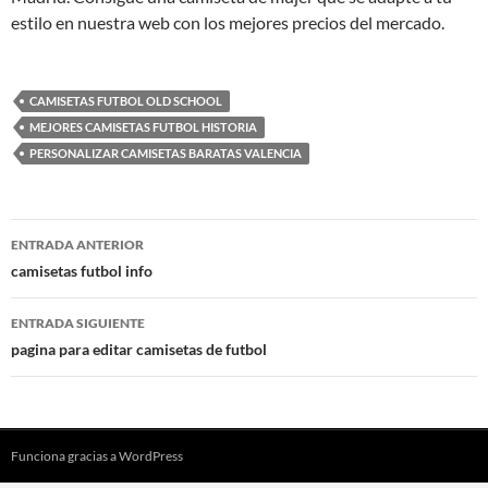
estilo en nuestra web con los mejores precios del mercado.
CAMISETAS FUTBOL OLD SCHOOL
MEJORES CAMISETAS FUTBOL HISTORIA
PERSONALIZAR CAMISETAS BARATAS VALENCIA
Navegación
ENTRADA ANTERIOR
de
camisetas futbol info
entradas
ENTRADA SIGUIENTE
pagina para editar camisetas de futbol
Funciona gracias a WordPress