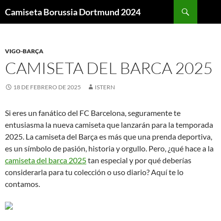
Buscar
Camiseta Borussia Dortmund 2024
SALTAR
AL
CONTENIDO
VIGO-BARÇA
CAMISETA DEL BARCA 2025
18 DE FEBRERO DE 2025
ISTERN
Si eres un fanático del FC Barcelona, seguramente te
entusiasma la nueva camiseta que lanzarán para la temporada
2025. La camiseta del Barça es más que una prenda deportiva,
es un símbolo de pasión, historia y orgullo. Pero, ¿qué hace a la
camiseta del barca 2025
tan especial y por qué deberías
considerarla para tu colección o uso diario? Aquí te lo
contamos.