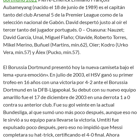
Aubameyang (nacido el 18 de junio de 1989) es el capitán
tanto del club Arsenal 5 de la Premier League como de la
selección nacional de Gabón. David despertó justo al oír el
tercer tanto del jugador portugués. 0 – Osasuna: Nauzet;
David García, Unai, Miguel Flaño; Olavide, Roberto Torres,
Mikel Merino, Buñuel (Martins, min.62), Oier; Kodro (Urko
Vera, min.57) y Álex (Pucko, min.57).
El Borussia Dortmund presentó hoy la nueva camiseta bajo el
lema «pura emoción». En julio de 2003, el HSV ganó su primer
trofeo en 16 años con una victoria por 4-2 ante el Borussia
Dortmund en la DFB-Ligapokal. Su debut con su nuevo equipo
amarillo fue el 17 de diciembre de 2003 en una derrota 1 a 0
contra su anterior club. Fue su gol veinte en la actual
Bundesliga, al que sumó uno más poco después, aunque eso no
le sirvió a su equipo para llevarse la victoria. Umtiti fue
expulsado poco después, pero eso no impidió que Messi
completara su hat-trick, certificando el 4-0 final. Ahora