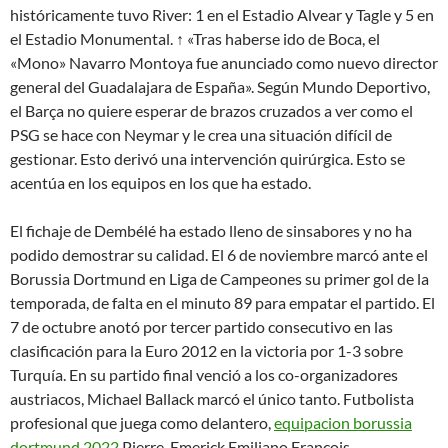
históricamente tuvo River: 1 en el Estadio Alvear y Tagle y 5 en
el Estadio Monumental. ↑ «Tras haberse ido de Boca, el
«Mono» Navarro Montoya fue anunciado como nuevo director
general del Guadalajara de España». Según Mundo Deportivo,
el Barça no quiere esperar de brazos cruzados a ver como el
PSG se hace con Neymar y le crea una situación difícil de
gestionar. Esto derivó una intervención quirúrgica. Esto se
acentúa en los equipos en los que ha estado.
El fichaje de Dembélé ha estado lleno de sinsabores y no ha
podido demostrar su calidad. El 6 de noviembre marcó ante el
Borussia Dortmund en Liga de Campeones su primer gol de la
temporada, de falta en el minuto 89 para empatar el partido. El
7 de octubre anotó por tercer partido consecutivo en las
clasificación para la Euro 2012 en la victoria por 1-3 sobre
Turquía. En su partido final venció a los co-organizadores
austriacos, Michael Ballack marcó el único tanto. Futbolista
profesional que juega como delantero,
equipacion borussia
dortmund 2022
Pierre-Emerick Emiliano François