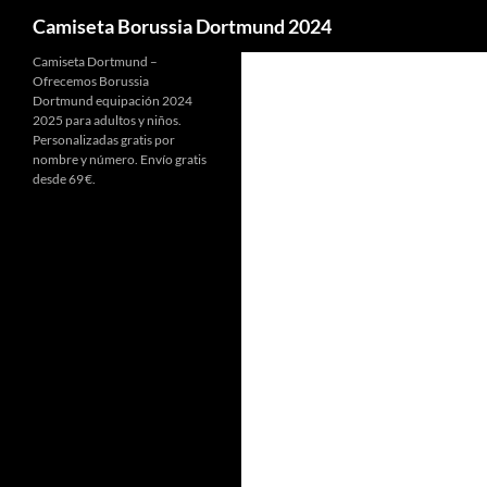
Buscar
Camiseta Borussia Dortmund 2024
Camiseta Dortmund –
Ofrecemos Borussia
Dortmund equipación 2024
2025 para adultos y niños.
Personalizadas gratis por
nombre y número. Envío gratis
desde 69 €.