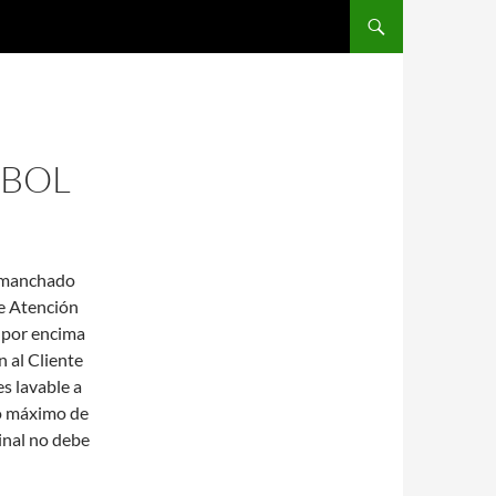
SALTAR AL CONTENIDO
TBOL
 o manchado
de Atención
á por encima
n al Cliente
es lavable a
zo máximo de
inal no debe