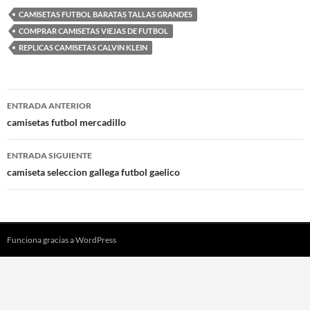
CAMISETAS FUTBOL BARATAS TALLAS GRANDES
COMPRAR CAMISETAS VIEJAS DE FUTBOL
REPLICAS CAMISETAS CALVIN KLEIN
Navegación
ENTRADA ANTERIOR
de
camisetas futbol mercadillo
entradas
ENTRADA SIGUIENTE
camiseta seleccion gallega futbol gaelico
Funciona gracias a WordPress