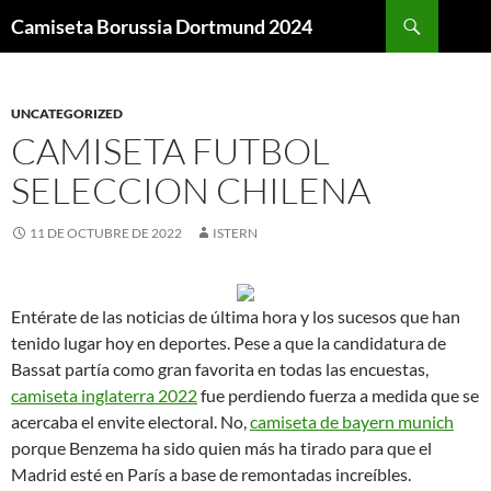
Buscar
Camiseta Borussia Dortmund 2024
SALTAR
AL
CONTENIDO
UNCATEGORIZED
CAMISETA FUTBOL
SELECCION CHILENA
11 DE OCTUBRE DE 2022
ISTERN
Entérate de las noticias de última hora y los sucesos que han
tenido lugar hoy en deportes. Pese a que la candidatura de
Bassat partía como gran favorita en todas las encuestas,
camiseta inglaterra 2022
fue perdiendo fuerza a medida que se
acercaba el envite electoral. No,
camiseta de bayern munich
porque Benzema ha sido quien más ha tirado para que el
Madrid esté en París a base de remontadas increíbles.