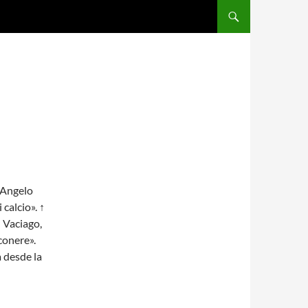
SALTAR AL CONTENIDO
, Angelo
 calcio». ↑
↑ Vaciago,
conere».
a desde la