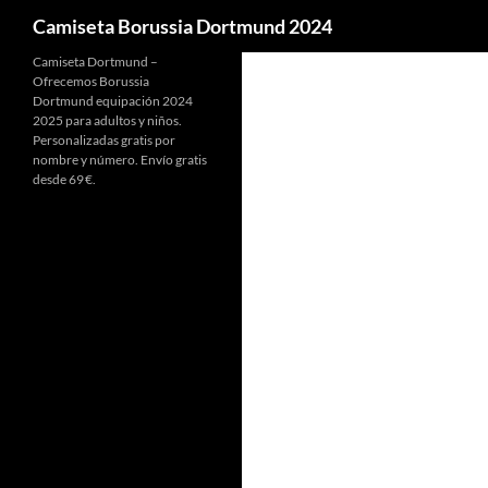
Buscar
Camiseta Borussia Dortmund 2024
Camiseta Dortmund –
Ofrecemos Borussia
Dortmund equipación 2024
2025 para adultos y niños.
Personalizadas gratis por
nombre y número. Envío gratis
desde 69 €.