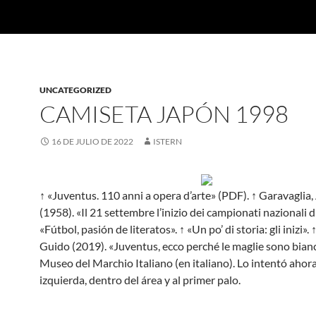
UNCATEGORIZED
CAMISETA JAPÓN 1998
16 DE JULIO DE 2022
ISTERN
↑ «Juventus. 110 anni a opera d’arte» (PDF). ↑ Garavaglia
(1958). «Il 21 settembre l’inizio dei campionati nazionali di
«Fútbol, pasión de literatos». ↑ «Un po’ di storia: gli inizi». 
Guido (2019). «Juventus, ecco perché le maglie sono bian
Museo del Marchio Italiano (en italiano). Lo intentó ahor
izquierda, dentro del área y al primer palo.