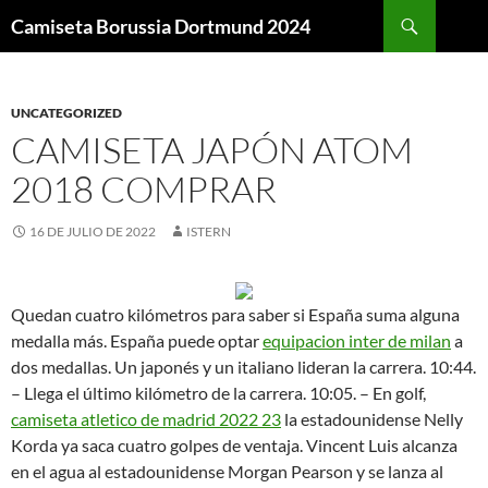
Buscar
Camiseta Borussia Dortmund 2024
SALTAR
AL
CONTENIDO
UNCATEGORIZED
CAMISETA JAPÓN ATOM
2018 COMPRAR
16 DE JULIO DE 2022
ISTERN
Quedan cuatro kilómetros para saber si España suma alguna
medalla más. España puede optar
equipacion inter de milan
a
dos medallas. Un japonés y un italiano lideran la carrera. 10:44.
– Llega el último kilómetro de la carrera. 10:05. – En golf,
camiseta atletico de madrid 2022 23
la estadounidense Nelly
Korda ya saca cuatro golpes de ventaja. Vincent Luis alcanza
en el agua al estadounidense Morgan Pearson y se lanza al