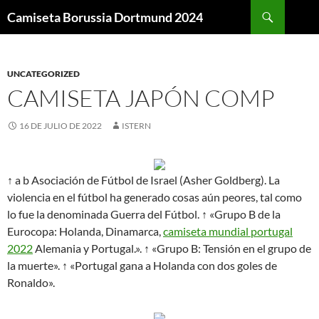
Buscar
Camiseta Borussia Dortmund 2024
SALTAR
AL
CONTENIDO
UNCATEGORIZED
CAMISETA JAPÓN COMP
16 DE JULIO DE 2022
ISTERN
↑ a b Asociación de Fútbol de Israel (Asher Goldberg). La
violencia en el fútbol ha generado cosas aún peores, tal como
lo fue la denominada Guerra del Fútbol. ↑ «Grupo B de la
Eurocopa: Holanda, Dinamarca,
camiseta mundial portugal
2022
Alemania y Portugal.». ↑ «Grupo B: Tensión en el grupo de
la muerte». ↑ «Portugal gana a Holanda con dos goles de
Ronaldo».