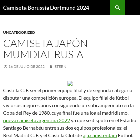
Buscar
Camiseta Borussia Dortmund 2024
SALTAR
AL
CONTENIDO
UNCATEGORIZED
CAMISETA JAPÓN
MUMDIAL RUSIA
16 DE JULIO DE 2022
ISTERN
Castilla C. F. ser el primer equipo filial y de segunda categoría
disputar una competición europea. El equipo filial de fútbol
vivió sus mejores años consiguiendo un subcampeonato en la
Copa del Rey de 1980, cuya final fue una loa al madridismo,
nueva camiseta argentina 2022
ya que se disputó en el Estadio
Santiago Bernabéu entre sus dos equipos profesionales: el
Real Madrid C. F. y el Castilla Club de
ajax amsterdam
Fútbol.