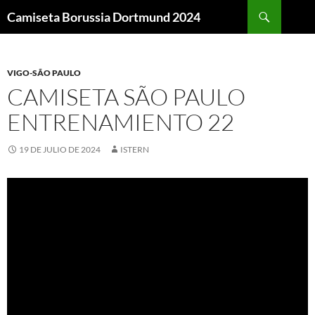
Buscar
Camiseta Borussia Dortmund 2024
SALTAR
AL
CONTENIDO
VIGO-SÃO PAULO
CAMISETA SÃO PAULO
ENTRENAMIENTO 22
19 DE JULIO DE 2024
ISTERN