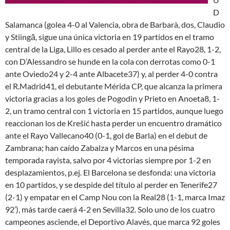
D
Salamanca (golea 4-0 al Valencia, obra de Barbarà, dos, Claudio
y Stiingă, sigue una única victoria en 19 partidos en el tramo
central de la Liga, Lillo es cesado al perder ante el Rayo28, 1-2,
con D’Alessandro se hunde en la cola con derrotas como 0-1
ante Oviedo24 y 2-4 ante Albacete37) y, al perder 4-0 contra
el R.Madrid41, el debutante Mérida CP, que alcanza la primera
victoria gracias a los goles de Pogodin y Prieto en Anoeta8, 1-
2, un tramo central con 1 victoria en 15 partidos, aunque luego
reaccionan los de Krešić hasta perder un encuentro dramático
ante el Rayo Vallecano40 (0-1, gol de Barla) en el debut de
Zambrana; han caído Zabalza y Marcos en una pésima
temporada rayista, salvo por 4 victorias siempre por 1-2 en
desplazamientos, p.ej. El Barcelona se desfonda: una victoria
en 10 partidos, y se despide del título al perder en Tenerife27
(2-1) y empatar en el Camp Nou con la Real28 (1-1, marca Imaz
92’), más tarde caerá 4-2 en Sevilla32. Solo uno de los cuatro
campeones asciende, el Deportivo Alavés, que marca 92 goles