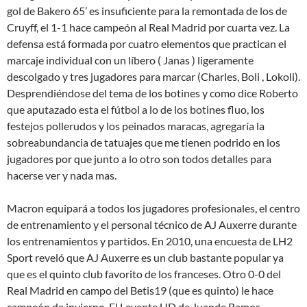
gol de Bakero 65’ es insuficiente para la remontada de los de
Cruyff, el 1-1 hace campeón al Real Madrid por cuarta vez. La
defensa está formada por cuatro elementos que practican el
marcaje individual con un líbero ( Janas ) ligeramente
descolgado y tres jugadores para marcar (Charles, Boli , Lokoli).
Desprendiéndose del tema de los botines y como dice Roberto
que aputazado esta el fútbol a lo de los botines fluo, los
festejos pollerudos y los peinados maracas, agregaría la
sobreabundancia de tatuajes que me tienen podrido en los
jugadores por que junto a lo otro son todos detalles para
hacerse ver y nada mas.
Macron equipará a todos los jugadores profesionales, el centro
de entrenamiento y el personal técnico de AJ Auxerre durante
los entrenamientos y partidos. En 2010, una encuesta de LH2
Sport reveló que AJ Auxerre es un club bastante popular ya
que es el quinto club favorito de los franceses. Otro 0-0 del
Real Madrid en campo del Betis19 (que es quinto) le hace
campeón de invierno. El Levante UD de Juande Ramos