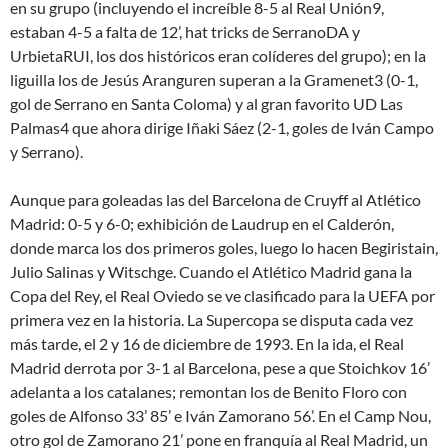
en su grupo (incluyendo el increíble 8-5 al Real Unión9,
estaban 4-5 a falta de 12’, hat tricks de SerranoDA y
UrbietaRUI, los dos históricos eran colíderes del grupo); en la
liguilla los de Jesús Aranguren superan a la Gramenet3 (0-1,
gol de Serrano en Santa Coloma) y al gran favorito UD Las
Palmas4 que ahora dirige Iñaki Sáez (2-1, goles de Iván Campo
y Serrano).
Aunque para goleadas las del Barcelona de Cruyff al Atlético
Madrid: 0-5 y 6-0; exhibición de Laudrup en el Calderón,
donde marca los dos primeros goles, luego lo hacen Begiristain,
Julio Salinas y Witschge. Cuando el Atlético Madrid gana la
Copa del Rey, el Real Oviedo se ve clasificado para la UEFA por
primera vez en la historia. La Supercopa se disputa cada vez
más tarde, el 2 y 16 de diciembre de 1993. En la ida, el Real
Madrid derrota por 3-1 al Barcelona, pese a que Stoichkov 16’
adelanta a los catalanes; remontan los de Benito Floro con
goles de Alfonso 33’ 85’ e Iván Zamorano 56’. En el Camp Nou,
otro gol de Zamorano 21’ pone en franquía al Real Madrid, un