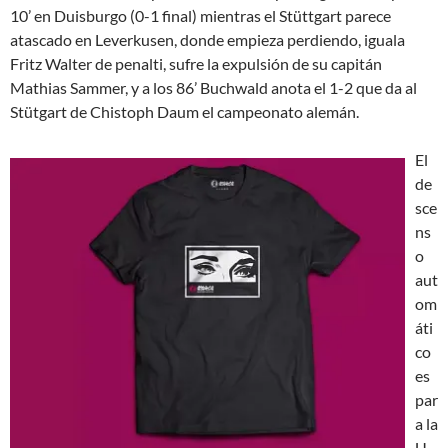
10’ en Duisburgo (0-1 final) mientras el Stüttgart parece
atascado en Leverkusen, donde empieza perdiendo, iguala
Fritz Walter de penalti, sufre la expulsión de su capitán
Mathias Sammer, y a los 86’ Buchwald anota el 1-2 que da al
Stütgart de Chistoph Daum el campeonato alemán.
El
de
sce
ns
o
aut
om
áti
co
es
par
a la
U