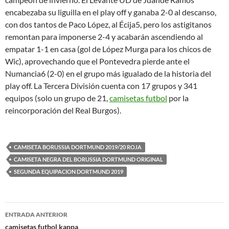
encabezaba su liguilla en el play off y ganaba 2-0 al descanso,
con dos tantos de Paco López, al Écija5, pero los astigitanos
remontan para imponerse 2-4 y acabarán ascendiendo al
empatar 1-1 en casa (gol de López Murga para los chicos de
Wic), aprovechando que el Pontevedra pierde ante el
Numancia6 (2-0) en el grupo más igualado de la historia del
play off. La Tercera División cuenta con 17 grupos y 341
equipos (solo un grupo de 21,
camisetas futbol
por la
reincorporación del Real Burgos).
CAMISETA BORUSSIA DORTMUND 2019/20 ROJA
CAMISETA NEGRA DEL BORUSSIA DORTMUND ORIGINAL
SEGUNDA EQUIPACION DORTMUND 2019
Navegación
ENTRADA ANTERIOR
de
camisetas futbol kappa