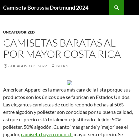
Buscar
Camiseta Borussia Dortmund 2024
SALTAR
AL
CONTENIDO
UNCATEGORIZED
CAMISETAS BARATAS AL
POR MAYOR COSTA RICA
8 DE AGOSTO DE 2022
ISTERN
American Apparel es la marca más cara de la lista porque sus
productos son los únicos que se fabrican en Estados Unidos.
Las elegantes camisetas de cuello redondo hechas al 50%
entre algodón y poliéster son conocidas por su buena calidad,
así que el precio está totalmente justificado. Tejido: 50%
poliéster, 50% algodón. Cuanto ‘más grande’ y ‘mejor’ sea el
jugador,
camiseta bayern munich
mayor será el precio. Se