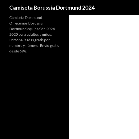
Buscar
Camiseta Borussia Dortmund 2024
Camiseta Dortmund –
Ofrecemos Borussia
Dortmund equipación 2024
2025 para adultos y niños.
Personalizadas gratis por
nombre y número. Envío gratis
desde 69 €.