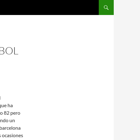
SALTAR AL CONTENIDO
TBOL
l
 que ha
to 82 pero
iendo un
 barcelona
s ocasiones