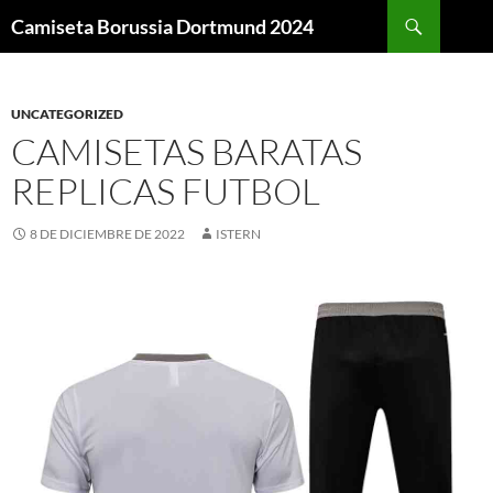
Buscar
Camiseta Borussia Dortmund 2024
SALTAR
AL
CONTENIDO
UNCATEGORIZED
CAMISETAS BARATAS
REPLICAS FUTBOL
8 DE DICIEMBRE DE 2022
ISTERN