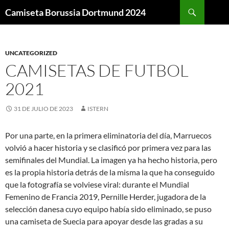
Buscar
Camiseta Borussia Dortmund 2024
SALTAR
AL
CONTENIDO
UNCATEGORIZED
CAMISETAS DE FUTBOL
2021
31 DE JULIO DE 2023
ISTERN
Por una parte, en la primera eliminatoria del día, Marruecos
volvió a hacer historia y se clasificó por primera vez para las
semifinales del Mundial. La imagen ya ha hecho historia, pero
es la propia historia detrás de la misma la que ha conseguido
que la fotografía se volviese viral: durante el Mundial
Femenino de Francia 2019, Pernille Herder, jugadora de la
selección danesa cuyo equipo había sido eliminado, se puso
una camiseta de Suecia para apoyar desde las gradas a su