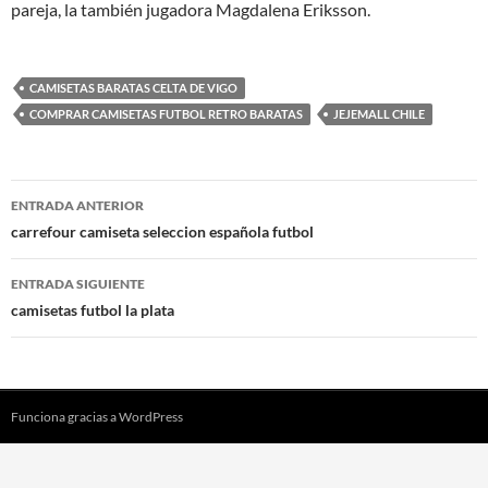
pareja, la también jugadora Magdalena Eriksson.
CAMISETAS BARATAS CELTA DE VIGO
COMPRAR CAMISETAS FUTBOL RETRO BARATAS
JEJEMALL CHILE
Navegación
ENTRADA ANTERIOR
de
carrefour camiseta seleccion española futbol
entradas
ENTRADA SIGUIENTE
camisetas futbol la plata
Funciona gracias a WordPress