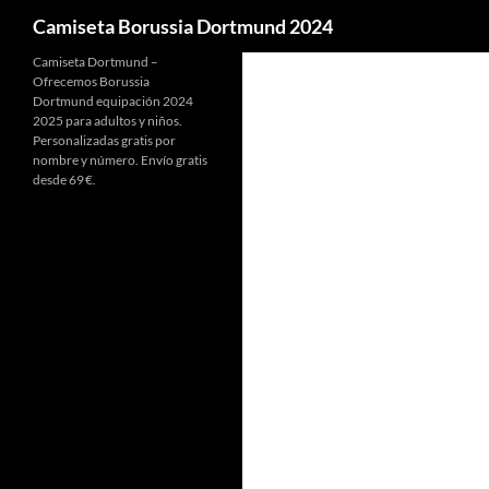
Buscar
Camiseta Borussia Dortmund 2024
Camiseta Dortmund –
Ofrecemos Borussia
Dortmund equipación 2024
2025 para adultos y niños.
Personalizadas gratis por
nombre y número. Envío gratis
desde 69 €.