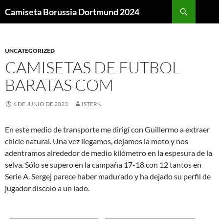
Buscar
Camiseta Borussia Dortmund 2024
SALTAR
AL
CONTENIDO
UNCATEGORIZED
CAMISETAS DE FUTBOL
BARATAS COM
6 DE JUNIO DE 2023
ISTERN
En este medio de transporte me dirigí con Guillermo a extraer
chicle natural. Una vez llegamos, dejamos la moto y nos
adentramos alrededor de medio kilómetro en la espesura de la
selva. Sólo se supero en la campaña 17-18 con 12 tantos en
Serie A. Sergej parece haber madurado y ha dejado su perfil de
jugador díscolo a un lado.