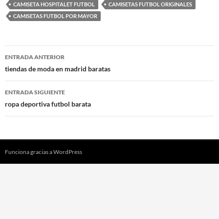
CAMISETA HOSPITALET FUTBOL
CAMISETAS FUTBOL ORIGINALES
CAMISETAS FUTBOL POR MAYOR
Navegación
ENTRADA ANTERIOR
de
tiendas de moda en madrid baratas
entradas
ENTRADA SIGUIENTE
ropa deportiva futbol barata
Funciona gracias a WordPress