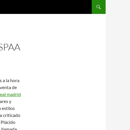
SALTAR AL CONTENIDO
SPAA
s a la hora
 venta de
real madrid
ares y
 estilos
 criticado
 Plácido
a llamada