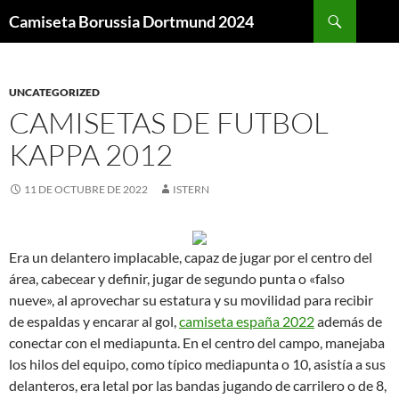
Buscar
Camiseta Borussia Dortmund 2024
SALTAR
AL
CONTENIDO
UNCATEGORIZED
CAMISETAS DE FUTBOL
KAPPA 2012
11 DE OCTUBRE DE 2022
ISTERN
Era un delantero implacable, capaz de jugar por el centro del
área, cabecear y definir, jugar de segundo punta o «falso
nueve», al aprovechar su estatura y su movilidad para recibir
de espaldas y encarar al gol,
camiseta españa 2022
además de
conectar con el mediapunta. En el centro del campo, manejaba
los hilos del equipo, como típico mediapunta o 10, asistía a sus
delanteros, era letal por las bandas jugando de carrilero o de 8,