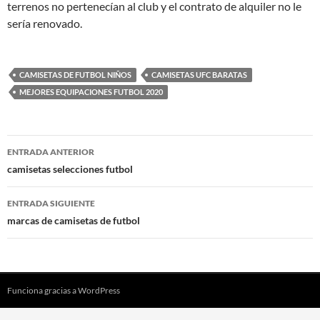
terrenos no pertenecían al club y el contrato de alquiler no le
sería renovado.
CAMISETAS DE FUTBOL NIÑOS
CAMISETAS UFC BARATAS
MEJORES EQUIPACIONES FUTBOL 2020
Navegación
ENTRADA ANTERIOR
de
camisetas selecciones futbol
entradas
ENTRADA SIGUIENTE
marcas de camisetas de futbol
Funciona gracias a WordPress