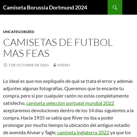
Buscar
Camiseta Borussia Dortmund 2024
SALTAR
AL
CONTENIDO
UNCATEGORIZED
CAMISETAS DE FUTBOL
MAS FEAS
7 DE OCTUBRE DE 2023
ISTERN
Lo ideal es que nos expliquéis de qué se trata el error y además
adjuntes algunas fotografías. Queremos que te encante tu
compra, pero si por cualquier razón no estás completamente
satisfecho,
camiseta seleccion portugal mundial 2022
aceptaremos devoluciones dentro de los 14 días siguientes a la
compra. Hacia 1935 se sabía que River no iba a poder
prolongar por mucho tiempo la ubicación del antiguo estadio
de avenida Alvear y Tagle,
camiseta inglaterra 2022
ya que los