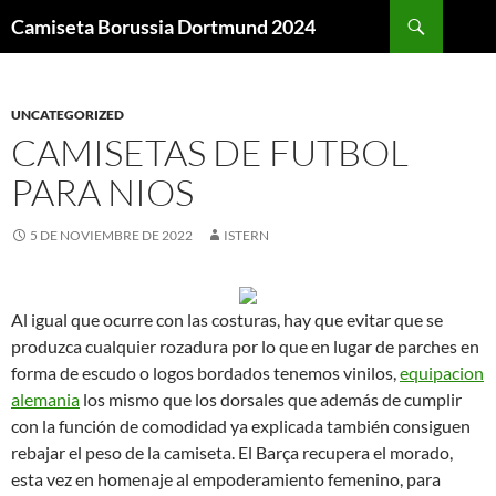
Buscar
Camiseta Borussia Dortmund 2024
SALTAR
AL
CONTENIDO
UNCATEGORIZED
CAMISETAS DE FUTBOL
PARA NIOS
5 DE NOVIEMBRE DE 2022
ISTERN
Al igual que ocurre con las costuras, hay que evitar que se
produzca cualquier rozadura por lo que en lugar de parches en
forma de escudo o logos bordados tenemos vinilos,
equipacion
alemania
los mismo que los dorsales que además de cumplir
con la función de comodidad ya explicada también consiguen
rebajar el peso de la camiseta. El Barça recupera el morado,
esta vez en homenaje al empoderamiento femenino, para