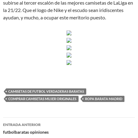
subirse al tercer escalón de las mejores camisetas de LaLiga en
la 21/22. Que el logo de Nike y el escudo sean iridiscentes
ayudan, y mucho, a ocupar este meritorio puesto.
CAMISETAS DE FUTBOL VERDADERAS BARATAS
COMPRAR CAMISETAS MUJER ORIGINALES
ROPA BARATA MADRID
Navegación
ENTRADA ANTERIOR
de
futbolbaratas opiniones