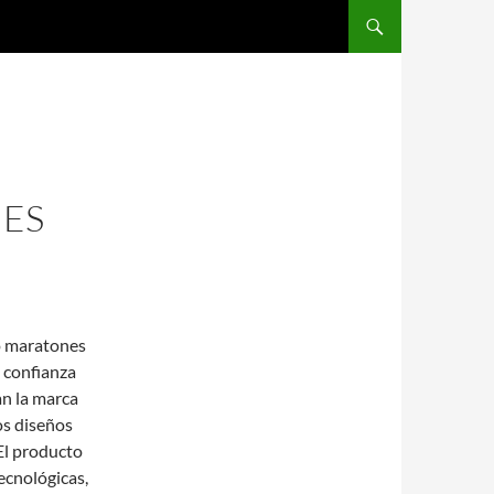
SALTAR AL CONTENIDO
MES
o maratones
 confianza
an la marca
os diseños
 El producto
ecnológicas,