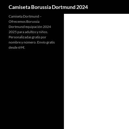
Buscar
Camiseta Borussia Dortmund 2024
Camiseta Dortmund –
Ofrecemos Borussia
Dortmund equipación 2024
2025 para adultos y niños.
Personalizadas gratis por
nombre y número. Envío gratis
desde 69 €.