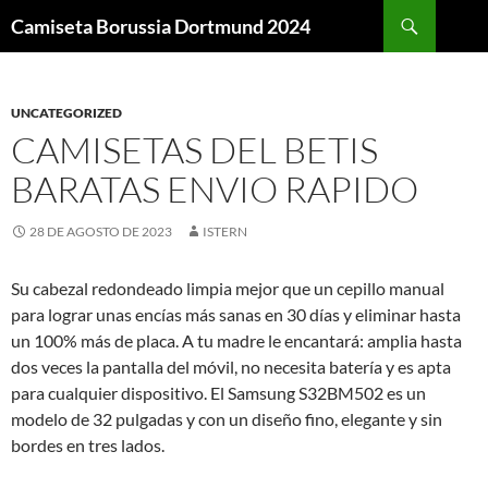
Buscar
Camiseta Borussia Dortmund 2024
SALTAR
AL
CONTENIDO
UNCATEGORIZED
CAMISETAS DEL BETIS
BARATAS ENVIO RAPIDO
28 DE AGOSTO DE 2023
ISTERN
Su cabezal redondeado limpia mejor que un cepillo manual
para lograr unas encías más sanas en 30 días y eliminar hasta
un 100% más de placa. A tu madre le encantará: amplia hasta
dos veces la pantalla del móvil, no necesita batería y es apta
para cualquier dispositivo. El Samsung S32BM502 es un
modelo de 32 pulgadas y con un diseño fino, elegante y sin
bordes en tres lados.