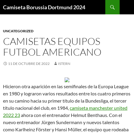
Buscar
Camiseta Borussia Dortmund 2024
SALTAR
AL
CONTENIDO
UNCATEGORIZED
CAMISETAS EQUIPOS
FUTBOL AMERICANO
11 DE OCTUBRE DE 2022
ISTERN
Hicieron otra aparición en las semifinales de la Europa League
en 1980 y lograron varios resultados entre los cuatro primeros
en su camino hacia su primer título de la Bundesliga, el tercer
título nacional del club, en 1984,
camiseta manchester united
2022 23
ahora con el entrenador Helmut Benthaus. Con el
nuevo entrenador Jürgen Sundermann y nuevos talentos
como Karlheinz Förster y Hansi Müller, el equipo que rodeaba