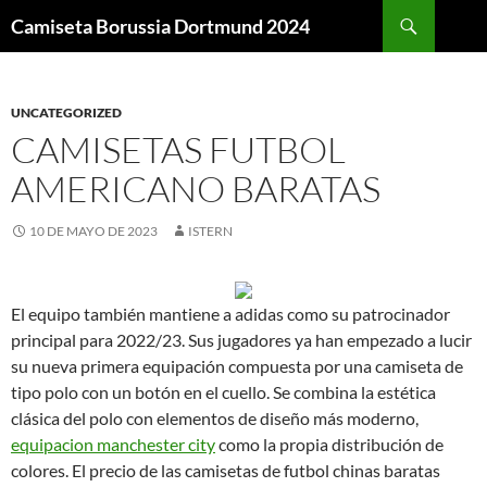
Buscar
Camiseta Borussia Dortmund 2024
SALTAR
AL
CONTENIDO
UNCATEGORIZED
CAMISETAS FUTBOL
AMERICANO BARATAS
10 DE MAYO DE 2023
ISTERN
El equipo también mantiene a adidas como su patrocinador
principal para 2022/23. Sus jugadores ya han empezado a lucir
su nueva primera equipación compuesta por una camiseta de
tipo polo con un botón en el cuello. Se combina la estética
clásica del polo con elementos de diseño más moderno,
equipacion manchester city
como la propia distribución de
colores. El precio de las camisetas de futbol chinas baratas