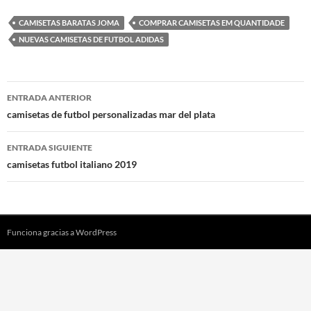
CAMISETAS BARATAS JOMA
COMPRAR CAMISETAS EM QUANTIDADE
NUEVAS CAMISETAS DE FUTBOL ADIDAS
Navegación
ENTRADA ANTERIOR
de
camisetas de futbol personalizadas mar del plata
entradas
ENTRADA SIGUIENTE
camisetas futbol italiano 2019
Funciona gracias a WordPress