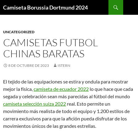
Buscar
Camiseta Borussia Dortmund 2024
SALTAR
AL
CONTENIDO
UNCATEGORIZED
CAMISETAS FUTBOL
CHINAS BARATAS
8 DE OCTUBRE DE 2023
ISTERN
El tejido de las equipaciones se estira y ondula para mostrar
mejor la física,
camiseta de ecuador 2022
lo que hace que cada
segada y celebración sean más parecidas al fútbol del mundo
camiseta selección suiza 2022
real. Esto permite un
movimiento más realista de todo el equipo y 1.200 estilos de
carrera exclusivos para que la afición pueda disfrutar de los
movimientos únicos de las grandes estrellas.