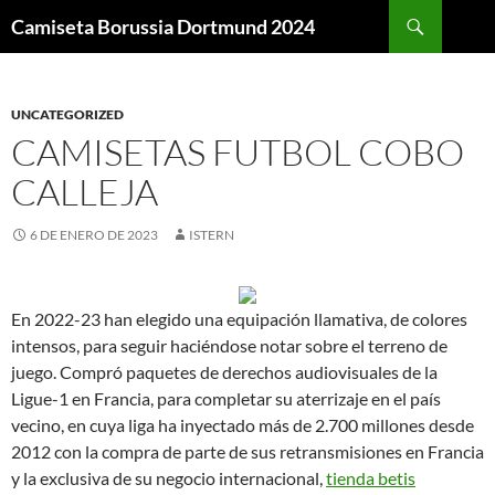
Buscar
Camiseta Borussia Dortmund 2024
SALTAR
AL
CONTENIDO
UNCATEGORIZED
CAMISETAS FUTBOL COBO
CALLEJA
6 DE ENERO DE 2023
ISTERN
En 2022-23 han elegido una equipación llamativa, de colores
intensos, para seguir haciéndose notar sobre el terreno de
juego. Compró paquetes de derechos audiovisuales de la
Ligue-1 en Francia, para completar su aterrizaje en el país
vecino, en cuya liga ha inyectado más de 2.700 millones desde
2012 con la compra de parte de sus retransmisiones en Francia
y la exclusiva de su negocio internacional,
tienda betis