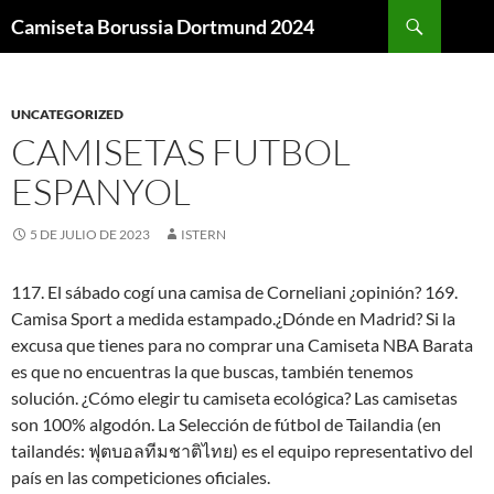
Buscar
Camiseta Borussia Dortmund 2024
SALTAR
AL
CONTENIDO
UNCATEGORIZED
CAMISETAS FUTBOL
ESPANYOL
5 DE JULIO DE 2023
ISTERN
117. El sábado cogí una camisa de Corneliani ¿opinión? 169.
Camisa Sport a medida estampado.¿Dónde en Madrid? Si la
excusa que tienes para no comprar una Camiseta NBA Barata
es que no encuentras la que buscas, también tenemos
solución. ¿Cómo elegir tu camiseta ecológica? Las camisetas
son 100% algodón. La Selección de fútbol de Tailandia (en
tailandés: ฟุตบอลทีมชาติไทย) es el equipo representativo del
país en las competiciones oficiales.