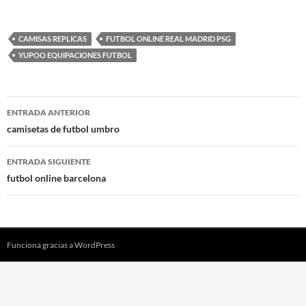
CAMISAS REPLICAS
FUTBOL ONLINE REAL MADRID PSG
YUPOO EQUIPACIONES FUTBOL
Navegación
ENTRADA ANTERIOR
de
camisetas de futbol umbro
entradas
ENTRADA SIGUIENTE
futbol online barcelona
Funciona gracias a WordPress