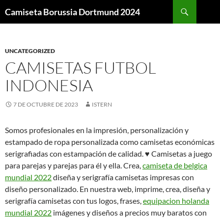
Buscar
Camiseta Borussia Dortmund 2024
SALTAR
AL
CONTENIDO
UNCATEGORIZED
CAMISETAS FUTBOL
INDONESIA
7 DE OCTUBRE DE 2023
ISTERN
Somos profesionales en la impresión, personalización y
estampado de ropa personalizada como camisetas económicas
serigrafiadas con estampación de calidad. ♥ Camisetas a juego
para parejas y parejas para él y ella. Crea,
camiseta de belgica
mundial 2022
diseña y serigrafía camisetas impresas con
diseño personalizado. En nuestra web, imprime, crea, diseña y
serigrafía camisetas con tus logos, frases,
equipacion holanda
mundial 2022
imágenes y diseños a precios muy baratos con