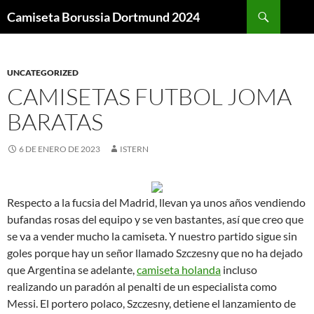
Buscar
Camiseta Borussia Dortmund 2024
SALTAR
AL
CONTENIDO
UNCATEGORIZED
CAMISETAS FUTBOL JOMA
BARATAS
6 DE ENERO DE 2023
ISTERN
Respecto a la fucsia del Madrid, llevan ya unos años vendiendo
bufandas rosas del equipo y se ven bastantes, así que creo que
se va a vender mucho la camiseta. Y nuestro partido sigue sin
goles porque hay un señor llamado Szczesny que no ha dejado
que Argentina se adelante,
camiseta holanda
incluso
realizando un paradón al penalti de un especialista como
Messi. El portero polaco, Szczesny, detiene el lanzamiento de