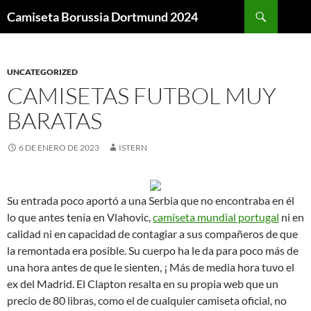
Buscar
Camiseta Borussia Dortmund 2024
SALTAR
AL
CONTENIDO
UNCATEGORIZED
CAMISETAS FUTBOL MUY
BARATAS
6 DE ENERO DE 2023
ISTERN
Su entrada poco aportó a una Serbia que no encontraba en él
lo que antes tenía en Vlahovic,
camiseta mundial portugal
ni en
calidad ni en capacidad de contagiar a sus compañeros de que
la remontada era posible. Su cuerpo ha le da para poco más de
una hora antes de que le sienten, ¡ Más de media hora tuvo el
ex del Madrid. El Clapton resalta en su propia web que un
precio de 80 libras, como el de cualquier camiseta oficial, no