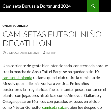
Buscar
Camiseta Borussia Dortmund 2024
SALTAR
AL
CONTENIDO
UNCATEGORIZED
CAMISETAS FUTBOL NIÑO
DECATHLON
7 DE OCTUBRE DE 2023
ISTERN
Una corriente de gente bienintencionada, consternada porque
tras la marcha de Ansu Fati el Barça se ha quedado sin 10,
camiseta holanda
reclama que el club retire la camiseta de
Messi y que nadie más vuelva a vestirla. En los años
posteriores la irregularidad fue constante -pese a contar en el
plantel con jugadores históricos como Almeyda, Gallardo y
Ortega-, pasaron técnicos con pasados exitosos en el club
como Néstor Gorosito,
camiseta suiza
quien fue despedido