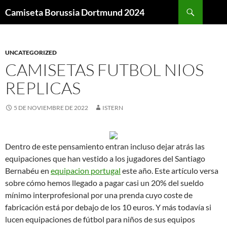
Buscar
Camiseta Borussia Dortmund 2024
SALTAR
AL
CONTENIDO
UNCATEGORIZED
CAMISETAS FUTBOL NIOS
REPLICAS
5 DE NOVIEMBRE DE 2022
ISTERN
Dentro de este pensamiento entran incluso dejar atrás las
equipaciones que han vestido a los jugadores del Santiago
Bernabéu en
equipacion portugal
este año. Este artículo versa
sobre cómo hemos llegado a pagar casi un 20% del sueldo
mínimo interprofesional por una prenda cuyo coste de
fabricación está por debajo de los 10 euros. Y más todavía si
lucen equipaciones de fútbol para niños de sus equipos