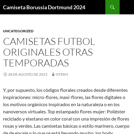
Buscar
Camiseta Borussia Dortmund 2024
SALTAR
AL
CONTENIDO
UNCATEGORIZED
CAMISETAS FUTBOL
ORIGINALES OTRAS
TEMPORADAS
28 DE AGOSTO DE 2023
ISTERN
Y, por supuesto, los códigos florales creados desde diferentes
inspiraciones: micro-flores, maxi-flores, las flores digitales o
los motivos orgánicos inspirados en la naturaleza o en los
nanoversos virtuales. Top estampado flores mujer: Poliéster
reciclado y elastano en color coral con una impresión de flores
rosas y verdes. Las camisetas básicas o estilo marinero, cuerpo
de de encaje o lo que se está llevando mucho, los body