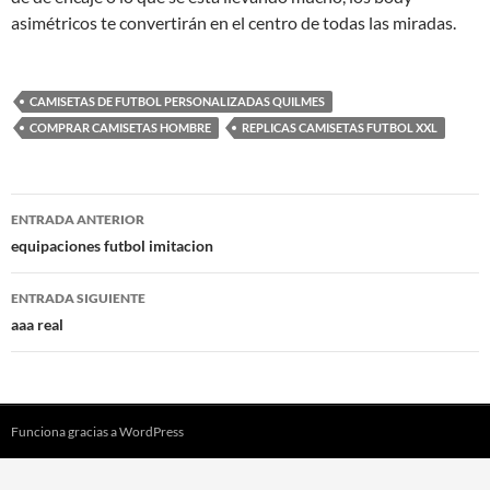
asimétricos te convertirán en el centro de todas las miradas.
CAMISETAS DE FUTBOL PERSONALIZADAS QUILMES
COMPRAR CAMISETAS HOMBRE
REPLICAS CAMISETAS FUTBOL XXL
Navegación
ENTRADA ANTERIOR
de
equipaciones futbol imitacion
entradas
ENTRADA SIGUIENTE
aaa real
Funciona gracias a WordPress