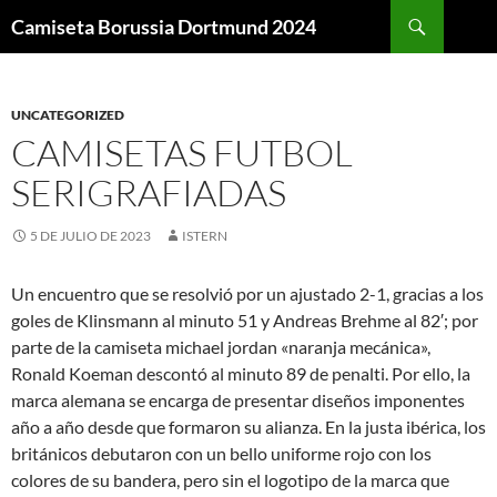
Buscar
Camiseta Borussia Dortmund 2024
SALTAR
AL
CONTENIDO
UNCATEGORIZED
CAMISETAS FUTBOL
SERIGRAFIADAS
5 DE JULIO DE 2023
ISTERN
Un encuentro que se resolvió por un ajustado 2-1, gracias a los
goles de Klinsmann al minuto 51 y Andreas Brehme al 82′; por
parte de la camiseta michael jordan «naranja mecánica»,
Ronald Koeman descontó al minuto 89 de penalti. Por ello, la
marca alemana se encarga de presentar diseños imponentes
año a año desde que formaron su alianza. En la justa ibérica, los
británicos debutaron con un bello uniforme rojo con los
colores de su bandera, pero sin el logotipo de la marca que