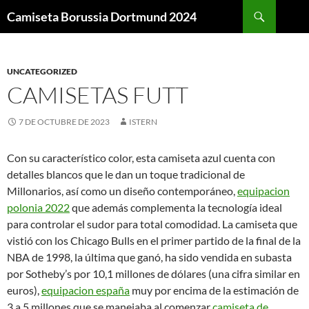
Buscar
Camiseta Borussia Dortmund 2024
SALTAR
AL
CONTENIDO
UNCATEGORIZED
CAMISETAS FUTT
7 DE OCTUBRE DE 2023
ISTERN
Con su característico color, esta camiseta azul cuenta con
detalles blancos que le dan un toque tradicional de
Millonarios, así como un diseño contemporáneo,
equipacion
polonia 2022
que además complementa la tecnología ideal
para controlar el sudor para total comodidad. La camiseta que
vistió con los Chicago Bulls en el primer partido de la final de la
NBA de 1998, la última que ganó, ha sido vendida en subasta
por Sotheby’s por 10,1 millones de dólares (una cifra similar en
euros),
equipacion españa
muy por encima de la estimación de
3 a 5 millones que se manejaba al comenzar
camiseta de