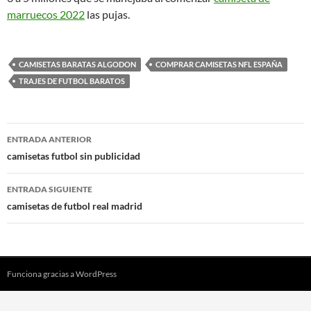
marruecos 2022
las pujas.
CAMISETAS BARATAS ALGODON
COMPRAR CAMISETAS NFL ESPAÑA
TRAJES DE FUTBOL BARATOS
Navegación
ENTRADA ANTERIOR
de
camisetas futbol sin publicidad
entradas
ENTRADA SIGUIENTE
camisetas de futbol real madrid
Funciona gracias a WordPress