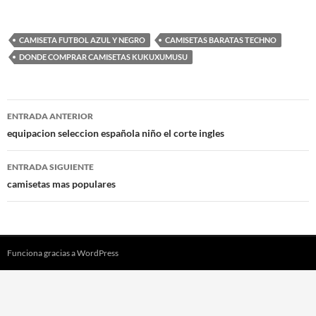
CAMISETA FUTBOL AZUL Y NEGRO
CAMISETAS BARATAS TECHNO
DONDE COMPRAR CAMISETAS KUKUXUMUSU
Navegación
ENTRADA ANTERIOR
de
equipacion seleccion española niño el corte ingles
entradas
ENTRADA SIGUIENTE
camisetas mas populares
Funciona gracias a WordPress