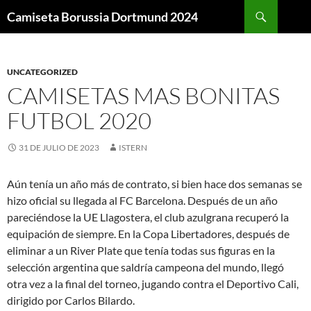
Buscar
Camiseta Borussia Dortmund 2024
SALTAR
AL
CONTENIDO
UNCATEGORIZED
CAMISETAS MAS BONITAS
FUTBOL 2020
31 DE JULIO DE 2023
ISTERN
Aún tenía un año más de contrato, si bien hace dos semanas se
hizo oficial su llegada al FC Barcelona. Después de un año
pareciéndose la UE Llagostera, el club azulgrana recuperó la
equipación de siempre. En la Copa Libertadores, después de
eliminar a un River Plate que tenía todas sus figuras en la
selección argentina que saldría campeona del mundo, llegó
otra vez a la final del torneo, jugando contra el Deportivo Cali,
dirigido por Carlos Bilardo.