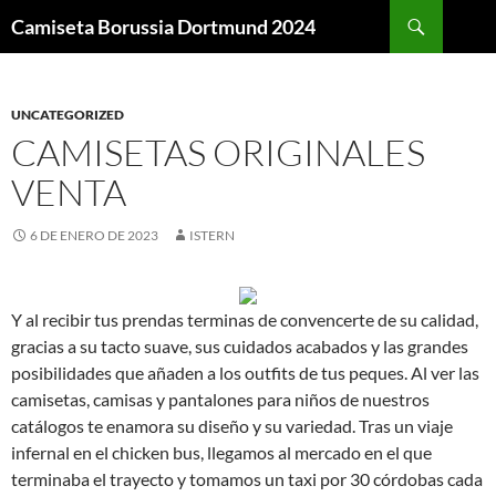
Buscar
Camiseta Borussia Dortmund 2024
SALTAR
AL
CONTENIDO
UNCATEGORIZED
CAMISETAS ORIGINALES
VENTA
6 DE ENERO DE 2023
ISTERN
Y al recibir tus prendas terminas de convencerte de su calidad,
gracias a su tacto suave, sus cuidados acabados y las grandes
posibilidades que añaden a los outfits de tus peques. Al ver las
camisetas, camisas y pantalones para niños de nuestros
catálogos te enamora su diseño y su variedad. Tras un viaje
infernal en el chicken bus, llegamos al mercado en el que
terminaba el trayecto y tomamos un taxi por 30 córdobas cada