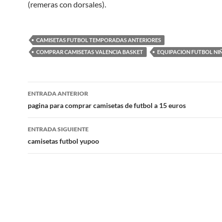
(remeras con dorsales).
CAMISETAS FUTBOL TEMPORADAS ANTERIORES
COMPRAR CAMISETAS VALENCIA BASKET
EQUIPACION FUTBOL NI
Navegación
ENTRADA ANTERIOR
de
pagina para comprar camisetas de futbol a 15 euros
entradas
ENTRADA SIGUIENTE
camisetas futbol yupoo