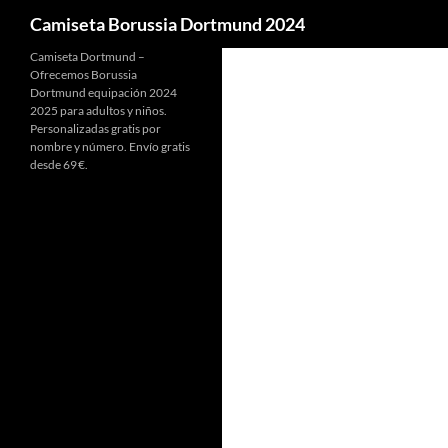
Buscar
Camiseta Borussia Dortmund 2024
Camiseta Dortmund –
Ofrecemos Borussia
Dortmund equipación 2024
2025 para adultos y niños.
Personalizadas gratis por
nombre y número. Envío gratis
desde 69 €.