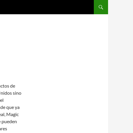
SALTAR AL CONTENIDO
uctos de
Unidos sino
el
 de que ya
al, Magic
ue pueden
ares