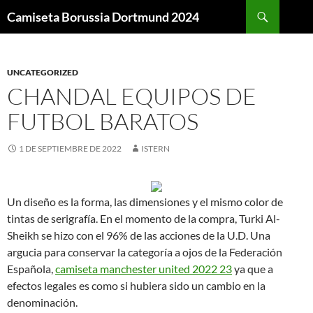
Buscar
Camiseta Borussia Dortmund 2024
SALTAR
AL
CONTENIDO
UNCATEGORIZED
CHANDAL EQUIPOS DE
FUTBOL BARATOS
1 DE SEPTIEMBRE DE 2022
ISTERN
Un diseño es la forma, las dimensiones y el mismo color de
tintas de serigrafía. En el momento de la compra, Turki Al-
Sheikh se hizo con el 96% de las acciones de la U.D. Una
argucia para conservar la categoría a ojos de la Federación
Española,
camiseta manchester united 2022 23
ya que a
efectos legales es como si hubiera sido un cambio en la
denominación.