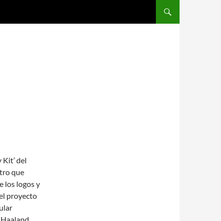
SALTAR AL CONTENIDO
Kit’ del
etro que
e los logos y
del proyecto
ular
 Haaland.