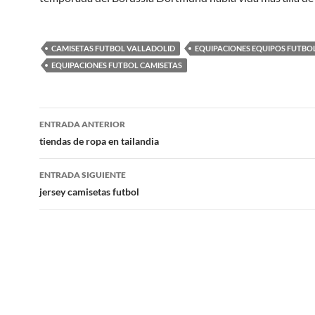
CAMISETAS FUTBOL VALLADOLID
EQUIPACIONES EQUIPOS FUTBOL
EQUIPACIONES FUTBOL CAMISETAS
Navegación
ENTRADA ANTERIOR
de
tiendas de ropa en tailandia
entradas
ENTRADA SIGUIENTE
jersey camisetas futbol