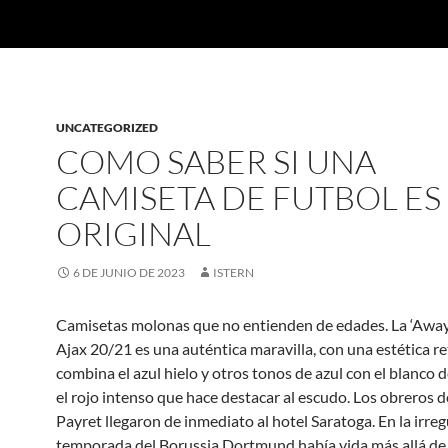
UNCATEGORIZED
COMO SABER SI UNA
CAMISETA DE FUTBOL ES
ORIGINAL
6 DE JUNIO DE 2023
ISTERN
Camisetas molonas que no entienden de edades. La ‘Away 
Ajax 20/21 es una auténtica maravilla, con una estética r
combina el azul hielo y otros tonos de azul con el blanco d
el rojo intenso que hace destacar al escudo. Los obreros 
Payret llegaron de inmediato al hotel Saratoga. En la irreg
temporada del Borussia Dortmund había vida más allá de