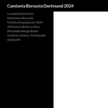
Buscar
Camiseta Borussia Dortmund 2024
Camiseta Dortmund –
Ofrecemos Borussia
Dortmund equipación 2024
2025 para adultos y niños.
Personalizadas gratis por
nombre y número. Envío gratis
desde 69 €.