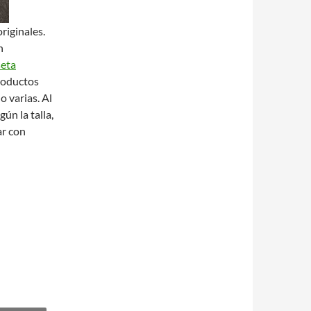
riginales.
n
seta
roductos
o varias. Al
ún la talla,
ar con