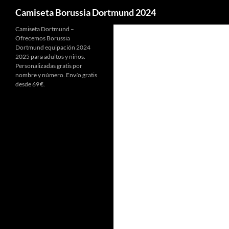
Buscar
Camiseta Borussia Dortmund 2024
Camiseta Dortmund –
Ofrecemos Borussia
Dortmund equipación 2024
2025 para adultos y niños.
Personalizadas gratis por
nombre y número. Envío gratis
desde 69 €.