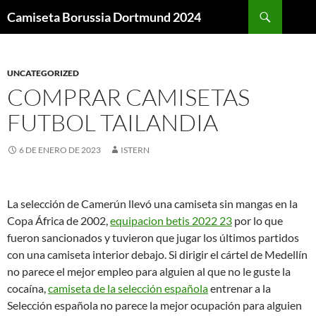
Buscar
Camiseta Borussia Dortmund 2024
SALTAR
AL
CONTENIDO
UNCATEGORIZED
COMPRAR CAMISETAS
FUTBOL TAILANDIA
6 DE ENERO DE 2023
ISTERN
La selección de Camerún llevó una camiseta sin mangas en la
Copa África de 2002,
equipacion betis 2022 23
por lo que
fueron sancionados y tuvieron que jugar los últimos partidos
con una camiseta interior debajo. Si dirigir el cártel de Medellín
no parece el mejor empleo para alguien al que no le guste la
cocaína,
camiseta de la selección española
entrenar a la
Selección española no parece la mejor ocupación para alguien