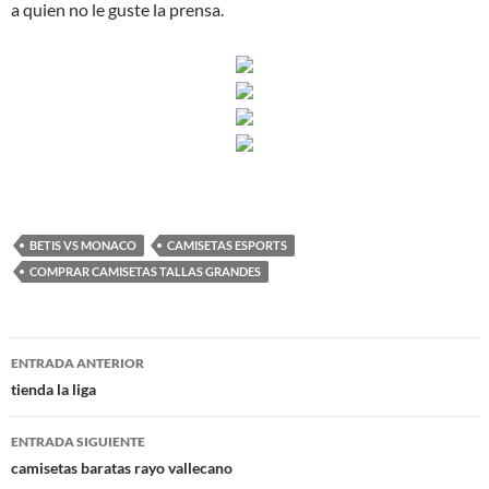
a quien no le guste la prensa.
BETIS VS MONACO
CAMISETAS ESPORTS
COMPRAR CAMISETAS TALLAS GRANDES
Navegación
ENTRADA ANTERIOR
de
tienda la liga
entradas
ENTRADA SIGUIENTE
camisetas baratas rayo vallecano