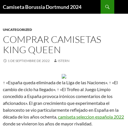
Buscar
Camiseta Borussia Dortmund 2024
SALTAR
AL
CONTENIDO
UNCATEGORIZED
COMPRAR CAMISETAS
KING QUEEN
1 DE SEPTIEMBRE DE 2022
ISTERN
↑ «España queda eliminada de la Liga de las Naciones». ↑ «El
cambio de ciclo ha llegado». ↑ «El Trofeo al Juego Limpio
concedido a España provoca irónicos comentarios de los
aficionados». El gran crecimiento que experimentaba el
baloncesto se vio particularmente reflejado en España en la
década de los años ochenta,
camiseta seleccion española 2022
donde se vivieron los años de mayor rivalidad.