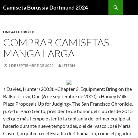
Buscar
Camiseta Borussia Dortmund 2024
SALTAR
AL
CONTENIDO
UNCATEGORIZED
COMPRAR CAMISETAS
MANGA LARGA
1 DE SEPTIEMBRE DE 2022
ISTERN
↑ Davies, Hunter (2003). «Chapter 3. Equipment: Bring on the
Balls». ↑ Levy, Dan (6 de septiembre de 2000). «Harvey Milk
Plaza Proposals Up for Judging», The San Francisco Chronicle,
p. A-16. Paco Gento, presidente de honor del club desde 2015
y el que más tiempo ostentó la capitanía del primer equipo al
hacerlo durante nueve temporadas, o el del vasco José María
Castell, arquitecto del Estadio de Chamartín, como el jugador